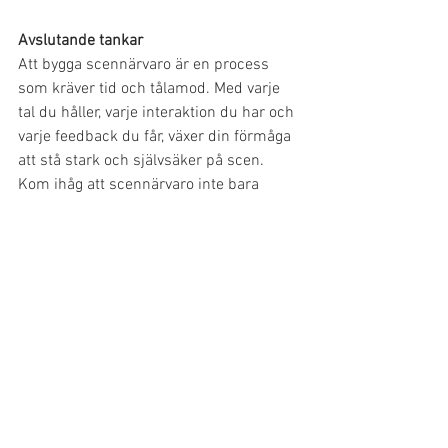
Avslutande tankar
Att bygga scennärvaro är en process 
som kräver tid och tålamod. Med varje 
tal du håller, varje interaktion du har och 
varje feedback du får, växer din förmåga 
att stå stark och självsäker på scen. 
Kom ihåg att scennärvaro inte bara 
påverkar hur andra ser dig – det 
förändrar hur du ser dig själv.
See All
Recent Posts