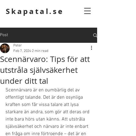
Skapatal.se
Post
Peter
Feb 7, 2024
2 min read
Scennärvaro: Tips för att
utstråla självsäkerhet
under ditt tal
Scennärvaro är en oumbärlig del av 
offentligt talande. Det är den osynliga 
kraften som får vissa talare att lysa 
starkare än andra, som gör att deras ord 
inte bara hörs utan känns. Att utstråla 
självsäkerhet och närvaro är inte enbart 
en fråga om inre förtroende – det är en 